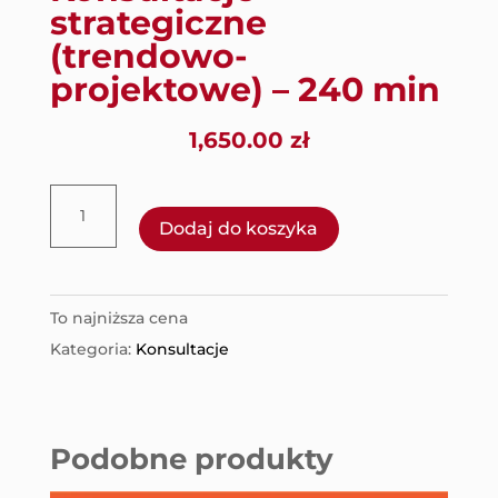
strategiczne
(trendowo-
projektowe) – 240 min
1,650.00
zł
ilość
Dodaj do koszyka
Konsultacje
strategiczne
(trendowo-
To najniższa cena
projektowe)
Kategoria:
Konsultacje
-
240
min
Podobne produkty