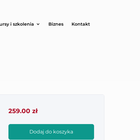
ursy i szkolenia
Biznes
Kontakt
Lista życzeń
Udostępnij
259.00
zł
Dodaj do koszyka