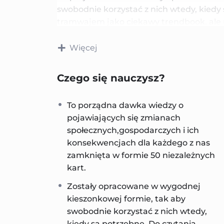
swobodnie korzystać z nich wtedy, kiedy
tramwajem jako ciekawy trendbook, ale 
warsztatowej w zespole nad opracowani
Więcej
Możliwości ich użycia jest wiele, my pod
sprawdzają. Karty trendów można wykor
Czego się nauczysz?
w fazie identyfikacji, ideacji i implement
To porządna dawka wiedzy o
pojawiających się zmianach
społecznych,gospodarczych i ich
konsekwencjach dla każdego z nas
zamknięta w formie 50 niezależnych
kart.
Zostały opracowane w wygodnej
kieszonkowej formie, tak aby
swobodnie korzystać z nich wtedy,
kiedy są potrzebne. Do czytania