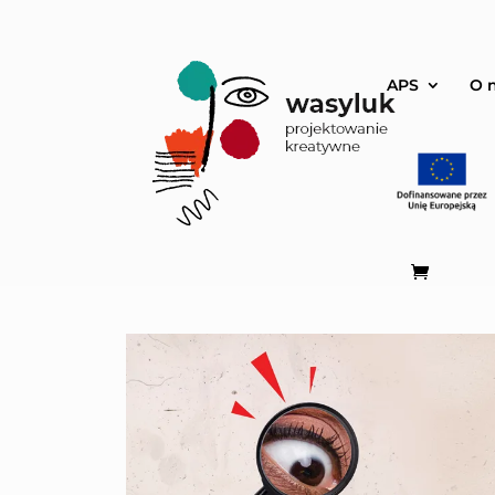
APS
O 
Projekty UE
WASYLKI – karty trendów