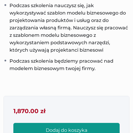
Jednak „jakiś” model biznesowy nie gwarantuje
Podczas szkolenia nauczysz się, jak
tego, że będzie ona zarabiała pieniądze. Dlatego
wykorzystywać szablon modelu biznesowego do
celem każdej firmy powinno być stworzenie takiego
projektowania produktów i usług oraz do
modelu biznesowego, który pozwoli wykorzystać w
zarządzania własną firmą. Nauczysz się pracować
pełni jej potencjał do rozwoju i radzenia sobie z
z szablonem modelu biznesowego z
wyzwaniami..
wykorzystaniem podstawowych narzędzi,
których używają projektanci biznesowi
Najlepszym narzędziem do projektowania modeli
Podczas szkolenia będziemy pracować nad
biznesowych jest szablon modelu biznesowego. To
modelem biznesowym twojej firmy.
narzędzie, które dostarcza wiedzy o strukturze
firmy oraz wartościach jakie dostarcza ona swoim
klientom. Szablon modelu biznesowego to
platforma do analizowania wszystkich aktywności
firmy. To narzędzie, które pozwala nie tylko
testować i modelować każdy proces zachodzący w
1,870.00
zł
firmie, ale również wdrażać nowe pomysły
biznesowe.
Dodaj do koszyka
Projektowanie modelu biznesowego to praca na