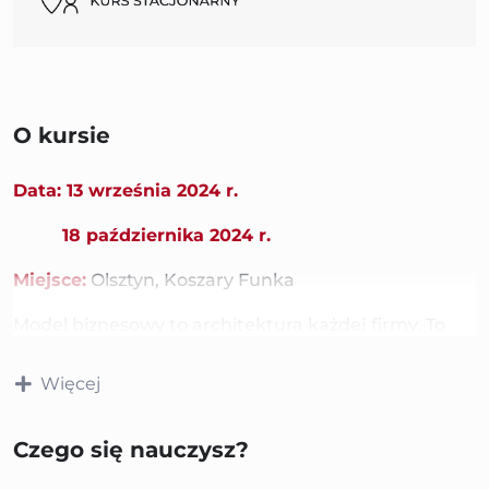
O kursie
Data: 13 września 2024 r.
18 października 2024 r.
Miejsce:
Olsztyn, Koszary Funka
Model biznesowy to architektura każdej firmy. To
jednocześnie plan na zarabianie pieniędzy. Model
biznesowy to sposób, w jaki firmy wykorzystują swój
Więcej
potencjał do kreowania wartości oraz dostarczania
jej klientom.
Czego się nauczysz?
Każda firma posiada „jakiś” model biznesowy.