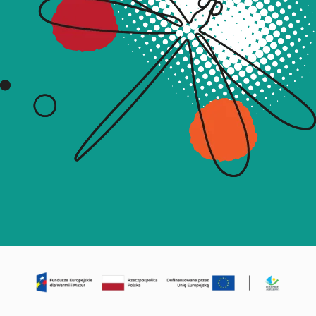
projektowania nowych modeli biznesowych, które
mogą przynieść firmie sukces i konkurencyjność.
Program szkolenia:
Wstęp
: omówienie zasad realizacji szkolenia
Moduł 1
. Wprowadzenie do modeli biznesowych i
tworzenia innowacji w obszarze modeli
biznesowych
Moduł 2
. Analiza ekosystemu firmy – praktyczna
analiza firmy i jej otoczenia
Moduł 3
. Persona – praca z archetypem klienta
Moduł 4
. Poszukiwanie propozycji wartości – jak
znaleźć innowacyjny wyróżnik firmy, z
uwzględnieniem eco-wartości?
Moduł 5
. Jak budować relacje z klientami?